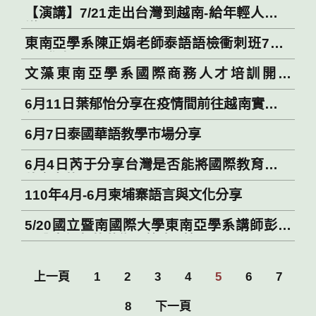
【演講】7/21走出台灣到越南-給年輕人的建
議
東南亞學系陳正娟老師泰語語檢衝刺班7月6
日登場 Anthika Manowong, assistant
文藻東南亞學系國際商務人才培訓開訓
professor in Southeast Asian Studies,
Opening Ceremony for Wenzao
started intensive Thai language classes
6月11日葉郁怡分享在疫情間前往越南實習心
University's Department of Southeast
on July 6.
得
Asia Studies International Business
6月7日泰國華語教學市場分享
Talent Program
6月4日芮于分享台灣是否能將國際教育當作
軟實力的工具
110年4月-6月柬埔寨語言與文化分享
5/20國立暨南國際大學東南亞學系講師彭霓
霓分享緬甸的藝術、節慶...等
上一頁
1
2
3
4
5
6
7
8
下一頁