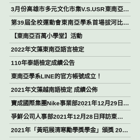
演講競賽」，獲得不錯佳績
3月份高雄市多元文化市集V.S.USR東南亞微
市集
第39屆全校運動會東南亞學系首場拔河比賽
告捷
【東南亞百萬小學堂】活動
2022年文藻東南亞語言檢定
110年泰語檢定成績公告
東南亞學系LINE的官方帳號成立！
2021年文藻越南語檢定 成績公佈
寶成國際集團Nike事業部2021年12月29日與
東南亞學系教師規劃未來合作事宜 Pou
爭鮮公司人事部2021年12月28日拜訪東南亞
Chen Group Nike Division and the
學系洽談合作 Sushi Express HR visited
Southeast Asian Department faculty
2021年「黃昭展清寒勵學獎學金」頒獎 2021
the Southeast Asian Department on
planning a future cooperation division
“Mr. Chao-chang Huang’s Scholarship”
December 28, 2021, to discuss the
on December 29, 2021.