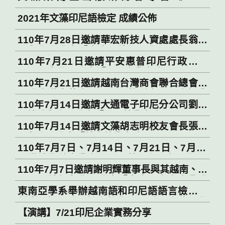
Southeast Asia : STATECRAFT IN
2021年文藻印尼語檢定 成績公佈
MOTION》
110年7月28日邀請華宏新技人資處處長翁珮
雯與學員分享「東南亞外派工作面面觀」。
110年7月21日邀請平安惠普印尼行政專員
2021/07/28 “An Overview of Expatriate
Donny與學員分享「印尼企業實務」。
Work in Southeast Asia”, presented by
110年7月21日邀請越南台灣商會聯合總會河
Ms.PeiWen Ong, Director of Chief Human
內分會洪志華會長、鄧明敦副會長及盧智生
Resource Officer (CHRO) from Wah Hong
110年7月14日邀請大通電子印尼分公司劉謙
名譽長與學員分享「走出台灣到越南-給年輕
Industrial Corporation.
興總監與學員分享「印尼就業實務」。
人的建議」。
110年7月14日邀請文藻胡志明校友會長張勤
芝與學員分享「越南就業實務」。
110年7月7日、7月14日、7月21日、7月28
日邀請衛普實業有限公司管理部陳旭耀經理
110年7月7日邀請謝明輝董事長與其越南、印
與學員分享「商務知識」。
尼公司幹部與學員分享「東南亞台商企業發
東南亞學系舉辦越南語和印尼語語言檢定衝
展與人才需求」
刺班，採取跨國線上教學，吸引50多位同學
【演講】7/21印尼企業實務分享
一起參加