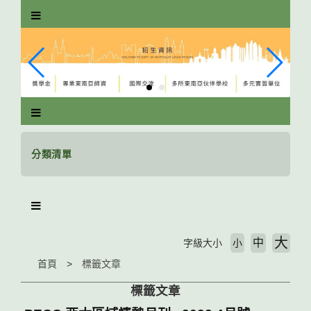
跳
到
主
要
內
容
區
塊
分類清單
大
中
字級大小
小
首頁
標籤文章
標籤文章