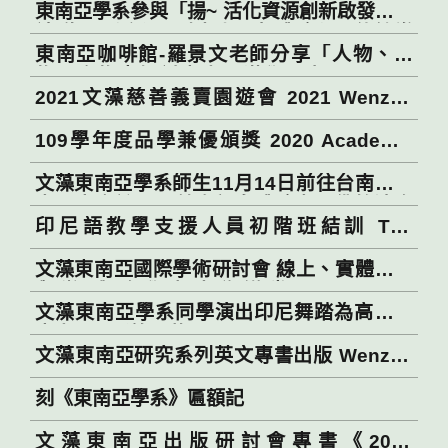
東南亞學系參與「揚~ 活化資源創新啟發跨校
Awards Ceremony
cooperation
社群展」活動吸引大小朋友體驗印尼傳統樂
東南亞咖啡館-羅景文老師分享「人物、刊
器 Southeast Asian Department of
物、文物來探討東南亞漢學研究」 Coffee
Wenzao Ursuline University participates
2021文藻慈善義賣園遊會 2021 Wenzao
Time with Southeast Asia – Associate
in the program of the Ministry of
Ursuline University’s Annual Charity
Professor Ching-Wen Luo to talk about
Education to attract the public to
109學年度品學兼優頒獎 2020 Academic
Bazaar
“People, Publication, Cultural Relics, for
experience the Indonesian tradition
Excellence Awards
Southeast Asian’s Chinese Studies”
instruments.
文藻東南亞學系師生11月14日前往台南永康
泰國寺廟訪問，首次親身體驗泰國佛教法會
印尼語教學支援人員初階班結訓 The
Students and faculty from the
elementary Indonesian language
Department of Southeast Asian
文藻東南亞國際學術研討會 線上、實體混合
teaching support has completed its
Studies(DSEAS) of Wenzao Ursuline
舉辦 與會學者大為讚賞 Scholars in
training.
University, visited a Thai temple in
文藻東南亞學系同學演出印尼舞踏為高雄市
attendance appreciated Wenzao ICSEAS’
Yongkang, Tainan, on November 14 to
東南亞電影節開幕
hybrid presentation of online and on-site
experience Thai Buddhist pujas for the
文藻東南亞研究系列英文專書出版 Wenzao
conference sessions.
first ti
Ursurline’s Department of Southeast
刻《東南亞學系》匾額記
Asia (DSEAS) planned to publish a
series of English symposiums
文藻東南亞出版研討會專書《2020