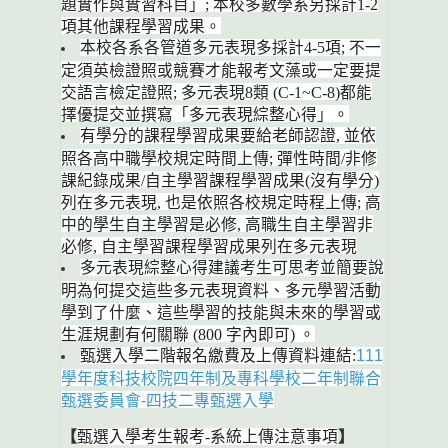
題實作與實習科目」; 本校多數學系另採計1-2
項其他課程學習成果。
本校各系各管道多元表現多採計4-5項; 不一
定須英檢證照或競賽才能報考文藻或一定要提
交語言檢定證照; 多元表現8類 (C-1~C-8)都能
擇優提交並撰寫「多元表現綜整心得」。
有學分的課程學習成果要給老師認證, 並依
照各高中職學校規定時間上傳; 彈性時間/非修
課紀錄成果/自主學習課程學習成果(沒有學分)
列
在多元表現, 也是依照各校規定時程上傳; 高
中的學生自主學習是必修, 高職生自主學習非
必修, 自主學習課程學習成果列在多元表現
多元表現綜整心得建議考生可思考並簡要說
明為何提交這些多元表現
資料、多元學習活動
學到了什麼、
這些學習的技能與未來的學習或
生涯規劃有何關聯 (800 字內即可) 。
甄選入學二階報名繳費及上傳資料連結:
111
學年度科技校院四年制及專科學校二年制聯合
甄選委員會-四技二專甄選入學
【
甄選入學考生報考-系統上傳注意事項
】