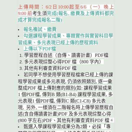
上傳時間：6/2日10:00起至
6/6（一）晚上
9:00 前
考生須
完成(報名, 繳費及上傳資料都完
成才算完成報名二階)
報名複試、繳費
勾選課程學習成果、專題實作與實習科目學
習成果、
多元表現已經上傳的歷程資料
上傳以下PDF檔
學習歷程自述（自傳、讀書計畫）PDF檔
多元表現綜整心得PDF 檔（800 字內）
其他有利審查資料PDF 檔
若同學不想使用學習歷程檔案已經上傳的課
程學習成果或多元表現, 仍須依照類別, 逐一彙
整成PDF 檔上傳對應的類別(如: 課程學習成果
1 個PDF檔, 傳到B 類(B1-B4) 課程學習成果, 多
元表現1 個PDF檔, 傳到C 類(C1-C8) 多元表
現, 另外, 一樣須在二階報名時上傳學習歷程自
述(含自傳讀書計畫)PDF 及多元表現綜整心得
(800 字左右)PDF、其他有利審查資料PDF 檔。
甄選入學課程學習成果分為2類，必採「專