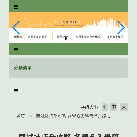
跳
到
主
要
內
容
區
塊
分類清單
大
中
字級大小
小
首頁
面試技巧全攻略-各學系入學管道之複試說明一覽