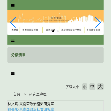
跳
到
主
要
內
容
區
塊
分類清單
大
中
字級大小
小
首頁
研究室專區
林文斌-東南亞政治經濟研究室
顧長永-東南亞政治社會研究室