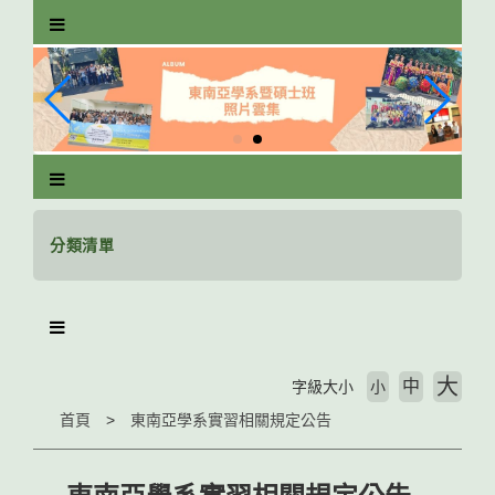
跳
到
主
要
內
容
區
塊
分類清單
大
中
字級大小
小
首頁
東南亞學系實習相關規定公告