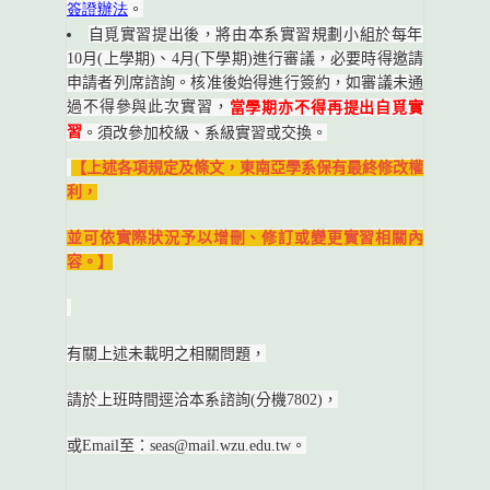
簽證辦法
。
自覓實習提出後，將由本系實習規劃小組於每年
10月(上學期)、4月(下學期)進行審議，必要時得邀請
申請者列席諮詢。核准後始得進行簽約，如審議未通
過不得參與此次實習，
當學期亦不得再提出自覓實
習
。須改參加校級、系級實習或交換。
【上述各項規定及條文，東南亞學系保有最終修改權
利，
並可依實際狀況予以增刪、修訂或變更實習相關內
容。】
有關上述未載明之相關問題，
請於上班時間逕洽本系諮詢(分機7802)，
或Email至：seas@mail.wzu.edu.tw。