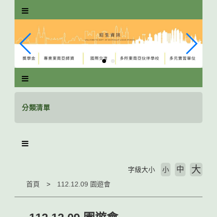
跳
到
主
要
內
容
區
塊
分類清單
大
中
字級大小
小
首頁
112.12.09 園遊會