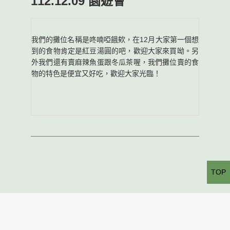
112.12.09 園遊會
我們的攤位名稱是咚喃啞餓欸，在12月大家第一個想
到的食物肯定是紅豆湯圓的吧，歡迎大家來買呦。另
外我們還有賣麻辣魚蛋跟冬瓜茶喔，我們攤位賣的食
物的特色是便宜又好吃，歡迎大家光臨！
TOP