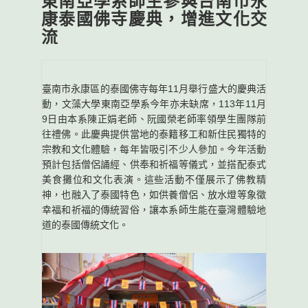
東南亞學系師生參與台南市永
康泰國佛寺慶典，增進文化交
流
臺南市永康區的泰國佛寺每年11月舉行盛大的慶典活
動，文藻大學東南亞學系今年亦未缺席，113年11月
9日由本系陳正娟老師、阮國榮老師率領學生團隊前
往禮佛。此慶典提供當地的泰籍移工和新住民獨特的
宗教和文化體驗，每年皆吸引不少人參加。今年活動
預計包括僧侶誦經、供奉和祈福等儀式，並搭配泰式
美食攤位和文化表演。這些活動不僅展示了佛教精
神，也融入了泰國特色，如供養僧侶、放水燈等象徵
幸福和祈福的傳統習俗，讓本系師生能在臺灣體驗地
道的泰國傳統文化。