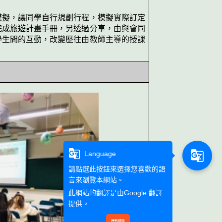
模擬，讓同學自行規劃行程，模擬實際訂定
完成旅遊計畫手冊，另透過分享，由與會同
學生間的互動，改變歷往由教師主導的授課
g_translate
g_translate
Language
請點選此按鈕來選擇您喜歡的語
言來瀏覽本網站。
此網站的翻譯是由
Google 翻譯
提供。
關閉