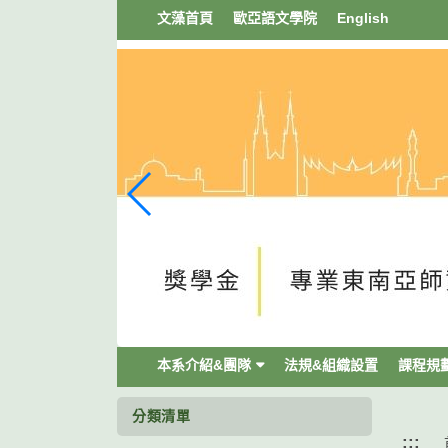
跳
文藻首頁
歐亞語文學院
English
到
主
要
內
容
區
塊
本系介紹&團隊
法規&組織設置
課程規
分類清單
:::