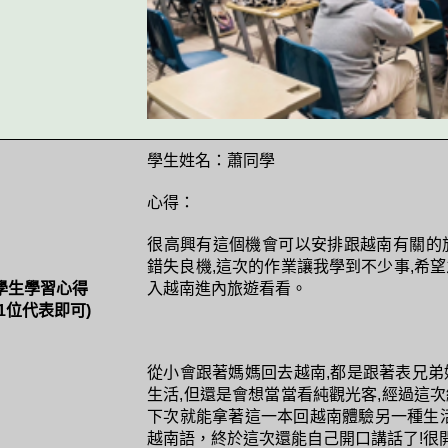
學生姓名：蕭同學
心得：
很高興有這個機會可以安排跟越南有關的
錯失良機,這次的作業讓我學到不少事,希
學生學習心得
入越南進內旅遊看看。
(1位代表即可)
從小會跟著媽媽回去越南,都是跟著表兄弟
生活,但還是會想當當看純觀光客,經過這
下次就能拿著這一本回越南體驗另一種生
越南語，終於這次還能自己開口講話了!很