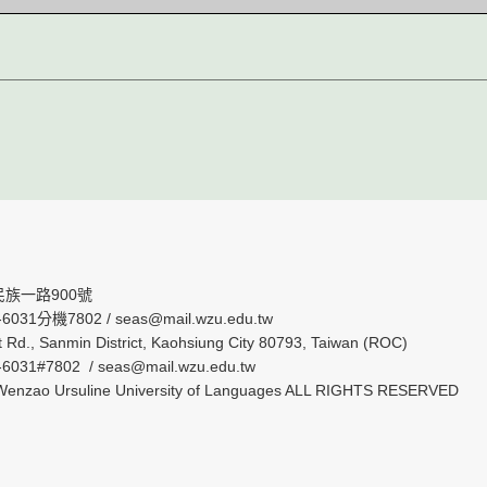
民族一路900號
6031分機7802 / seas@mail.wzu.edu.tw
t Rd., Sanmin District, Kaohsiung City 80793, Taiwan (ROC)
-6031#7802 /
seas@mail.wzu.edu.tw
Wenzao Ursuline University of Languages ALL RIGHTS RESERVED