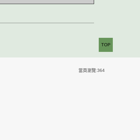
TOP
當頁瀏覽:364