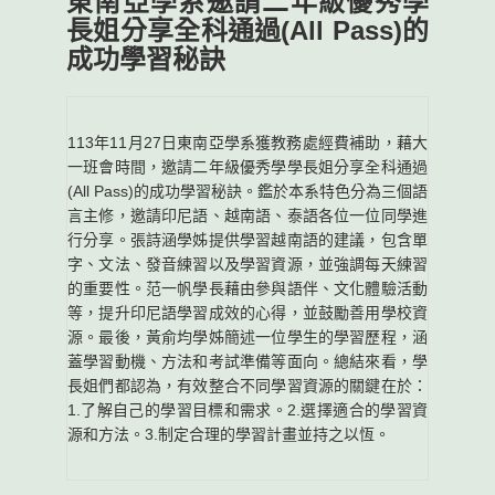
東南亞學系邀請二年級優秀學
長姐分享全科通過(All Pass)的
成功學習秘訣
113年11月27日東南亞學系獲教務處經費補助，藉大
一班會時間，邀請二年級優秀學學長姐分享全科通過
(All Pass)的成功學習秘訣。鑑於本系特色分為三個語
言主修，邀請印尼語、越南語、泰語各位一位同學進
行分享。張詩涵學姊提供學習越南語的建議，包含單
字、文法、發音練習以及學習資源，並強調每天練習
的重要性。范一帆學長藉由參與語伴、文化體驗活動
等，提升印尼語學習成效的心得，並鼓勵善用學校資
源。最後，黃俞均學姊簡述一位學生的學習歷程，涵
蓋學習動機、方法和考試準備等面向。總結來看，學
長姐們都認為，有效整合不同學習資源的關鍵在於：
1.了解自己的學習目標和需求。2.選擇適合的學習資
源和方法。3.制定合理的學習計畫並持之以恆。