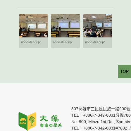
none-descript
none-descript
none-descript
TOP
807高雄市三民區民族一路900號
TEL：+886-7-342-6031分機7802 
No. 900, Minzu 1st Rd., Sanmin 
TEL：+886-7-342-6031#7802 