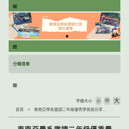
跳
到
主
要
內
容
區
塊
分類清單
大
中
字級大小
小
首頁
東南亞學系邀請二年級優秀學長姐分享全科通過(All Pass)的成功學習秘訣