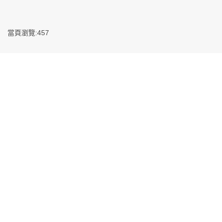
當頁瀏覽:457