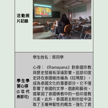
活動照
片記錄
學生姓名：蔡同學
心得：《
Ramayana
》對泰國宗教
與歷史發展有深遠影響。這部印度
史詩在泰國被改編為《拉瑪堅》，
學生學
成為泰國文化的重要部分。它不僅
習心得
影響了泰國的文學、戲劇和藝術，
(1
位代
還鞏固了泰國佛教中的一些印度教
表即可
)
元素。此外，泰國君主制也從中汲
取了王權神聖性的概念，強化了君