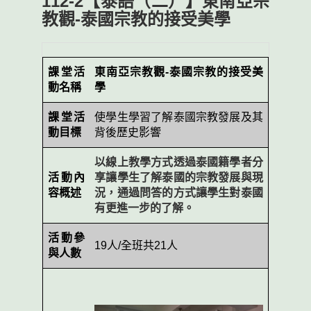
112-2【泰語（二）】東南亞宗
教觀-泰國宗教的接受美學
課堂活
東南亞宗教觀
-
泰國宗教的接受美
動名稱
學
課堂活
使學生學習了解泰國宗教發展及其
動目標
背後歷史影響
以線上教學方式透過泰國籍學者分
活動內
享讓學生了解泰國的宗教發展與現
容概述
況，通過問答的方式讓學生對泰國
有更進一步的了解。
活動參
19
人
/
全班共
21
人
與人數