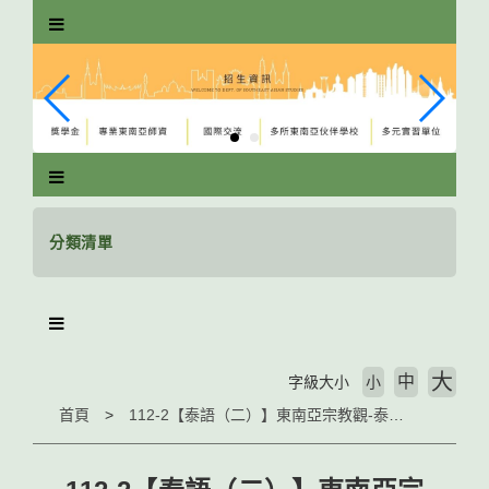
跳
到
主
要
內
容
區
塊
分類清單
大
中
字級大小
小
首頁
112-2【泰語（二）】東南亞宗教觀-泰國宗教的接受美學