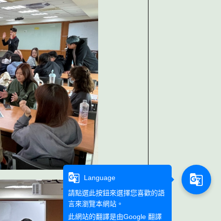
g_translate
g_translate
Language
請點選此按鈕來選擇您喜歡的語
言來瀏覽本網站。
此網站的翻譯是由
Google 翻譯