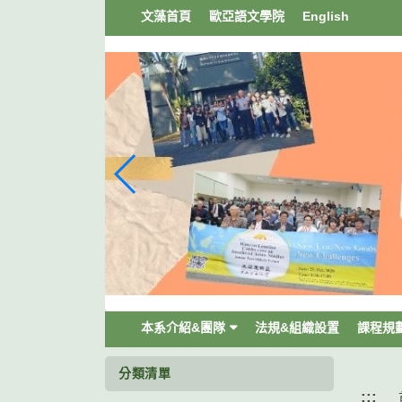
跳
文藻首頁
歐亞語文學院
English
到
主
要
內
容
區
塊
本系介紹&團隊
法規&組織設置
課程規
分類清單
:::