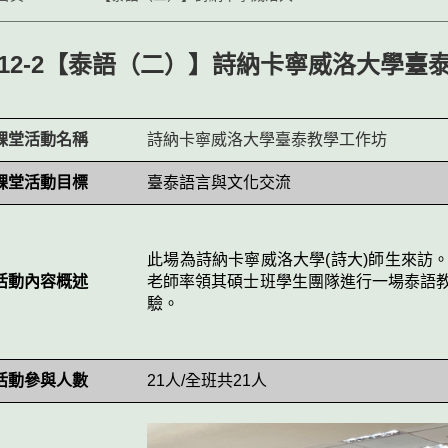
112-2【泰語（二）】詩納卡寧威洛大學臺
課堂活動名稱
詩納卡寧威洛大學臺泰教學工作坊
課堂活動目標
臺泰語言與文化交流
此場為詩納卡寧威洛大學
(
詩大
)
師生來訪
活動內容概述
老師率領其碩士班學生團隊進行一場泰語
驗。
活動參與人數
21
人
/
全班共
21
人