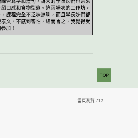
們練習寫字和造句，詩大的學長姊們也帶來
介紹口感和食物型態。這兩場次的工作坊，
計，課程完全不乏味無聊，而且學長姊們都
說泰文，不感到害怕，總而言之，我覺得受
們參加！
TOP
當頁瀏覽:712