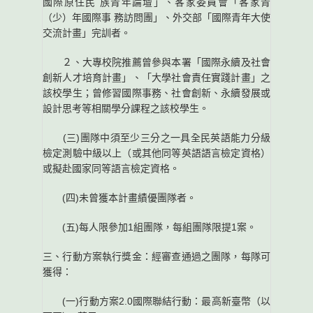
國際原住民 族青年論壇」、客家委員會「客家青
（少）年國際事 務訪問團」、外交部「國際青年大使
交流計畫」完訓者。
２、大專校院推薦曾參與本署「國際永續及社會
創新人才培育計畫」、「大學社會責任實踐計畫」之
該校學生；曾修習國際事務、社會創新、永續發展或
設計思考等相關學分課程之該校學生。
(三)團隊中須至少三分之一具全民英語能力分級
檢定測驗中級以上（或其他同等英語語言檢定資格）
或擬赴國家同等語言檢定資格。
(四)未曾獲本計畫績優團隊者。
(五)每人限參加1組團隊，每組團隊限提1案。
三、行動方案執行獎金：經審查通過之團隊，每隊可
獲得：
(一)行動方案2.0國際聯結行動：最高新臺幣（以