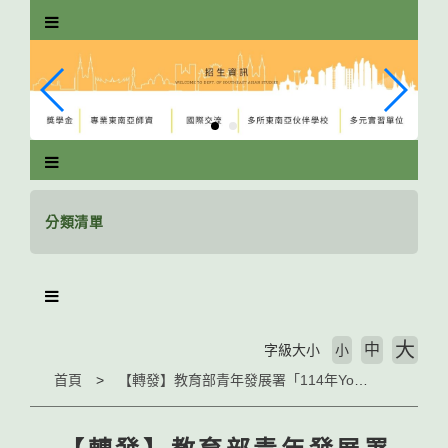
跳
到
主
要
內
容
區
塊
分類清單
大
中
字級大小
小
首頁
【轉發】教育部青年發展署「114年Young飛全球行動計畫申請簡章」