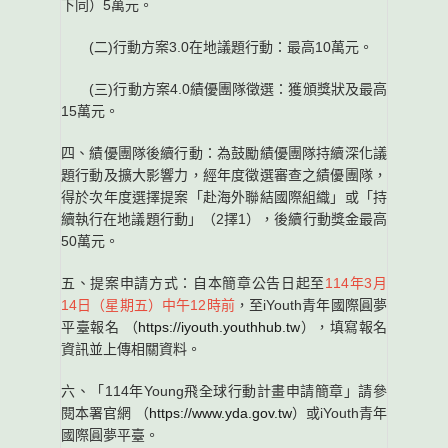
下同）5萬元。
(二)行動方案3.0在地議題行動：最高10萬元。
(三)行動方案4.0績優團隊徵選：獲頒獎狀及最高
15萬元。
四、績優團隊後續行動：為鼓勵績優團隊持續深化議
題行動及擴大影響力，經年度徵選審查之績優團隊，
得於次年度選擇提案「赴海外聯結國際組織」或「持
續執行在地議題行動」（2擇1），後續行動獎金最高
50萬元。
五、提案申請方式：自本簡章公告日起至
114年3月
14日（星期五）中午12時前
，至iYouth青年國際圓夢
平臺報名 （
https://iyouth.youthhub.tw
），填寫報名
資訊並上傳相關資料。
六、「114年Young飛全球行動計畫申請簡章」請參
閱本署官網 （
https://www.yda.gov.tw
）或iYouth青年
國際圓夢平臺。