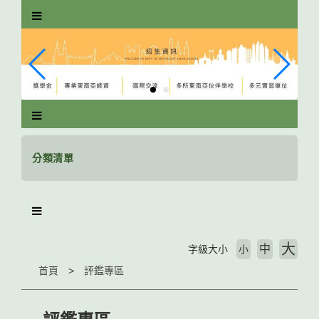
跳
到
主
要
內
容
區
塊
分類清單
大
中
字級大小
小
首頁
評鑑專區