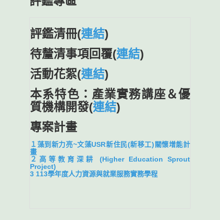
評鑑專區
評鑑清冊(
連結
)
待釐清事項回覆(
連結
)
活動花絮(
連結
)
本系特色：產業實務講座＆優
質機構開發(
連結
)
專案計畫
１藻到新力亮~文藻USR新住民(新移工)關懷增能計
畫
２高等教育深耕 (Higher Education Sprout
Project)
3 113學年度人力資源與就業服務實務學程