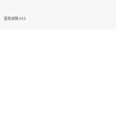
當頁瀏覽:612