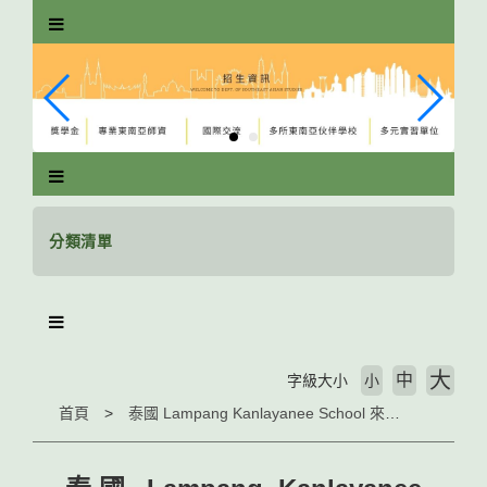
跳
到
主
要
內
容
區
塊
分類清單
大
中
字級大小
小
首頁
泰國 Lampang Kanlayanee School 來訪 本系泰語組熱情接待展開文化交流