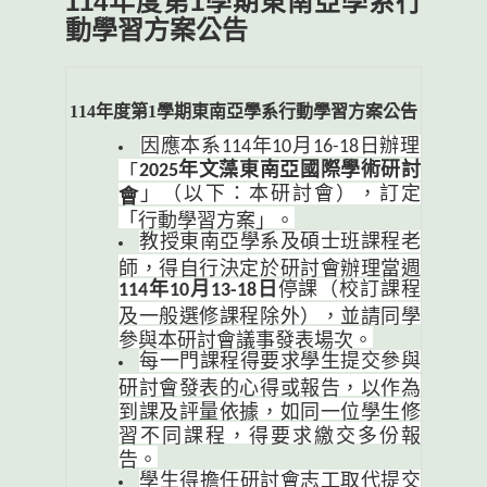
114年度第1學期東南亞學系行
動學習方案公告
114
年度第
1
學期東南亞學系行動學習方案公告
因應本系
年
月
日辦理
114
10
16-18
年文藻東南亞國際學術研討
2025
「
」（以下：本研討會），訂定
會
「行動學習方案」。
教授東南亞學系及碩士班課程老
師，得自行決定於研討會辦理當週
年
月
日
停課（校訂課程
114
10
13-18
及一般選修課程除外），並請同學
參與本研討會議事發表場次。
每一門課程得要求學生提交參與
研討會發表的心得或報告，以作為
到課及評量依據，如同一位學生修
習不同課程，得要求繳交多份報
告。
學生得擔任研討會志工取代提交