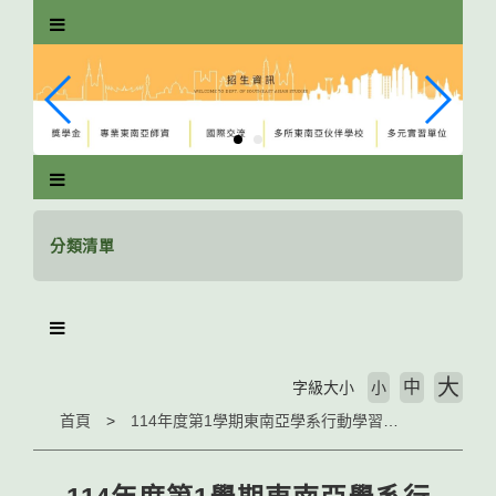
跳
到
主
要
內
容
區
塊
分類清單
大
中
字級大小
小
首頁
114年度第1學期東南亞學系行動學習方案公告