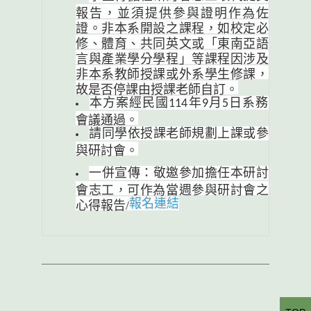
報告，並須提供參與證明作為佐
證。非本系開設之課程，如校定必
修、體育、共同英文或「東南亞語
言與產業學分學程」等課程因涉及
非本系教師授課或外系學生修課，
故是否停課由授課老師自訂。
本方案經民國
年
月
日系務
114
9
5
會議通過。
請同學依授課老師規劃上課或參
與研討會。
一併宣傳：敬邀參加擔任本研討
會志工，可作為當週參與研討會之
報名連結
心得報告/