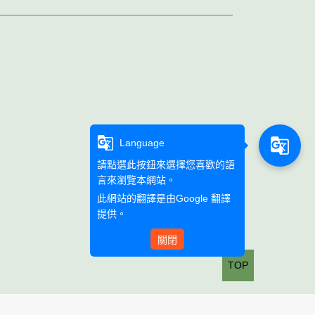
g_translate
g_translate
Language
請點選此按鈕來選擇您喜歡的語
言來瀏覽本網站。
此網站的翻譯是由
Google 翻譯
提供。
關閉
TOP