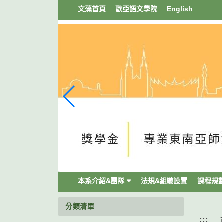
跳
文藻首頁
歐亞語文學院
English
到
主
要
內
容
區
塊
本系介紹&團隊
法規&組織設置
課程規
分類清單
:::